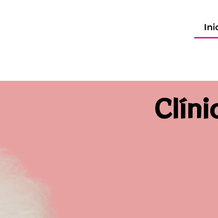
Ini
Clíni