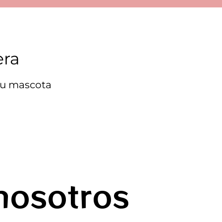
era
 tu mascota
nosotros