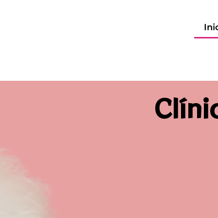
Ini
Clíni