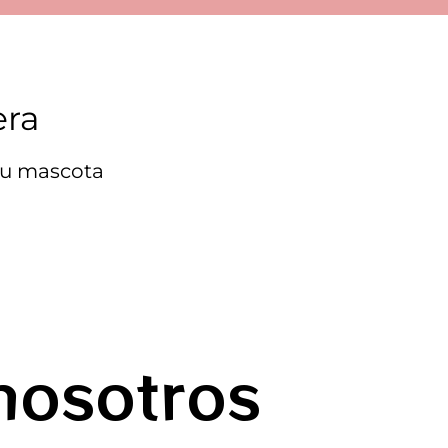
era
 tu mascota
nosotros